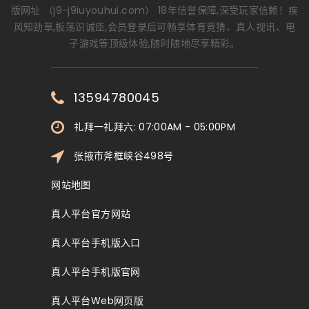
版网址 （j9-j9iuyouhui.com） 18年信誉保障,深受玩家信赖！疾
风知劲草,板荡识诚臣,会员登录后可畅享体育竞猜、真人视讯、电
子游戏等顶级体验,随时随地尽享精彩。
13594780045
礼拜一礼拜六: 07:00AM - 05:00PM
张掖市斧框峡谷498号
网站地图
真人平台官方网站
真人平台手机版入口
真人平台手机版官网
真人平台Web网页版