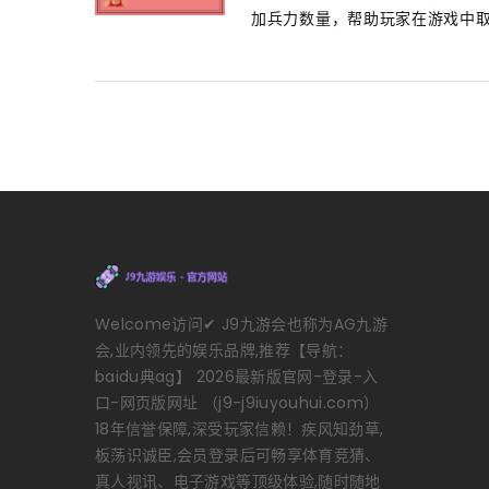
加兵力数量，帮助玩家在游戏中取得
Welcome访问✔ J9九游会也称为AG九游
会,业内领先的娱乐品牌,推荐【导航：
baidu典ag】 2026最新版官网-登录-入
口-网页版网址 （j9-j9iuyouhui.com）
18年信誉保障,深受玩家信赖！疾风知劲草,
板荡识诚臣,会员登录后可畅享体育竞猜、
真人视讯、电子游戏等顶级体验,随时随地