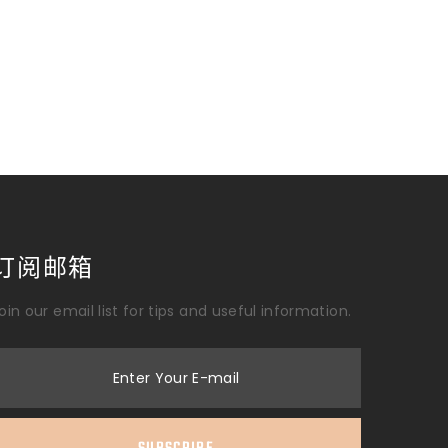
订阅邮箱
oin our email list for tips and useful information.
Enter Your E-mail